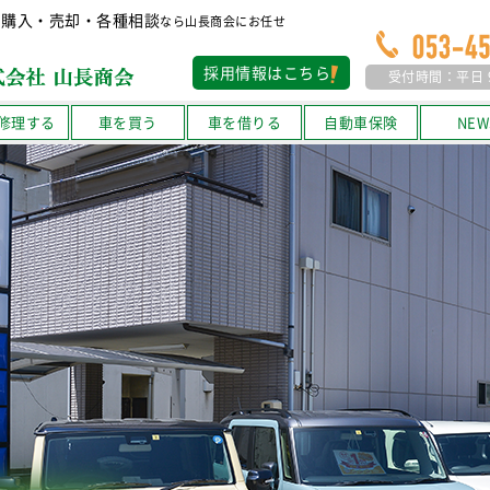
・購入・売却・各種相談
なら山長商会にお任せ
採用情報はこちら
受付時間：平日 9:
修理する
車を買う
車を借りる
自動車保険
NEW