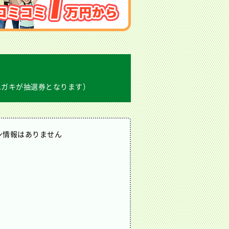
】
ハガキが抽選券となります）
ン情報はありません