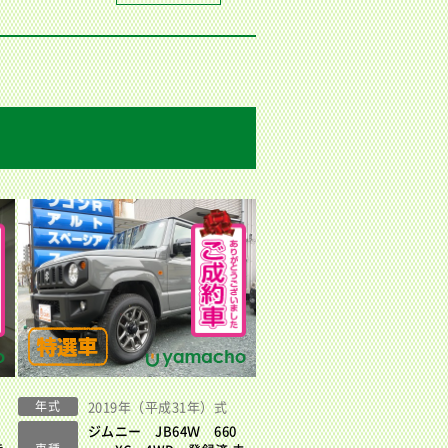
年式
2019年（平成31年）式
ジムニー JB64Ｗ 660