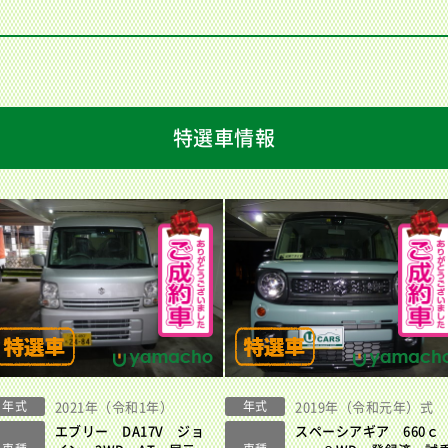
特選車情報
年式
2021年（令和1年）
年式
2019年（令和元年）式
エブリー DA17V ジョ
スペーシアギア 660ｃ