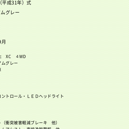
年（平成31年）式
アムグレー
9月
c XC ４WD
アムグレー
車
コントロール・ＬＥＤヘッドライト
ト（衝突被害軽減ブレーキ 他）