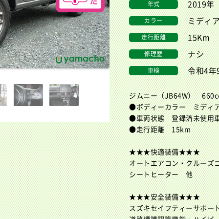
2019
年式
ミディ
カラー
15Km
走行距離
ナシ
修理歴
令和4年
車検
ジムニー（JB64W） 660c
●ボディーカラー ミディ
●車両状態 登録済未使用
●走行距離 15km
★★★快適装備★★★
オートエアコン・クルーズ
シートヒーター 他
★★★安全装備★★★
スズキセイフティーサポー