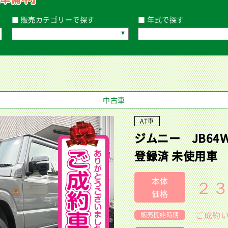
■ 販売カテゴリーで探す
■ 年式で探す
中古車
AT車
ジムニー JB64
登録済 未使用車
本体
２
価格
ご成約
販売開始時期