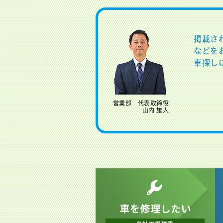
掲載さ
などを
車探し
営業部 代表取締役
山内 雄人