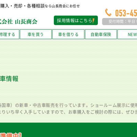
・購入・売却・各種相談
なら山長商会にお任せ
採用情報はこちら
受付時間：平日 9:
修理する
車を買う
車を借りる
自動車保険
NEW
車情報
外国車）の新車・中古車販売を行っています。ショールーム展示に使
よりいち早く入手していますので、お車購入をご検討の際には、ぜひ
準備中】