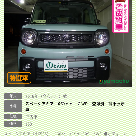
年式
2019年（令和元年）式
スペーシアギア 660ｃｃ ２WD 登録済 試乗展示
車種
車
仕様
中古車
価格
159
スペーシアギア（MK53S） 660cc ﾊｲﾌﾞﾘｯﾄﾞXS 2ＷＤ ●ボディーカ