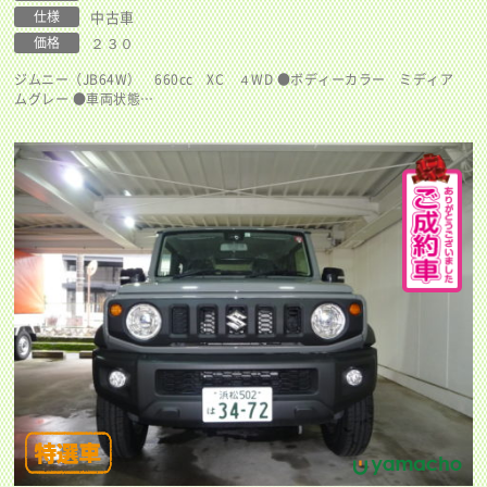
仕様
中古車
価格
２３０
ジムニー（JB64W） 660cc XC ４WD ●ボディーカラー ミディア
ムグレー ●車両状態…