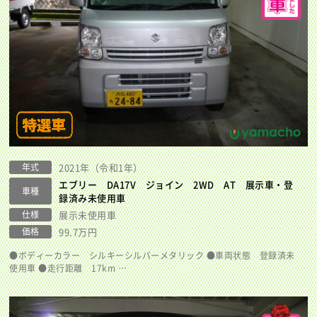
年式
2021年（令和1年）
エブリー DA17V ジョイン 2WD AT 展示車・登
車種
録済み未使用車
仕様
展示未使用車
価格
99.7万円
●ボディーカラー シルキーシルバーメタリック ●車両状態 登録済未
使用車 ●走行距離 17km …