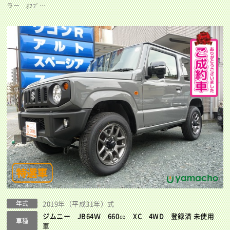
ラー ｵﾌﾌﾞ…
年式
2019年（平成31年）式
ジムニー JB64Ｗ 660㏄ XC 4WD 登録済 未使用
車種
車